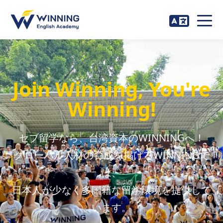
Join Winning, You're
Winning!
セブ留学なら、台湾資本のWINNINGへ！
グローバル人材の育成を掲げるWINNINGで
は、
日本人が少なく多国籍な留学環境を提供して
います。