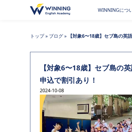
WINNINGにつ
トップ
»
ブログ
»
【対象6〜18歳】セブ島の英
【対象6〜18歳】セブ島の英
申込で割引あり！
2024-10-08