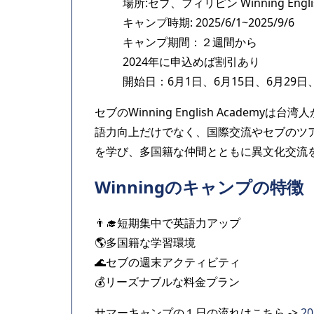
場所:セブ、フィリピン Winning Engli
キャンプ時期: 2025/6/1~2025/9/6
キャンプ期間：２週間から
2024年に申込めば割引あり
開始日：6月1日、6月15日、6月29日、
セブのWinning English Acade
語力向上だけでなく、国際交流やセブのツ
を学び、多国籍な仲間とともに異文化交流
Winningのキャンプの特徴
👨‍🎓短期集中で英語力アップ
🌎多国籍な学習環境
🌊セブの週末アクティビティ
💰リーズナブルな料金プラン
サマーキャンプの１日の流れはこちら ->
2