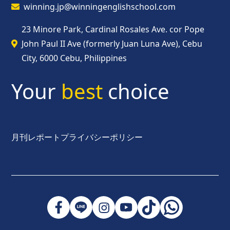
winning.jp@winningenglishschool.com
23 Minore Park, Cardinal Rosales Ave. cor Pope
John Paul II Ave (formerly Juan Luna Ave), Cebu
City, 6000 Cebu, Philippines
Your
best
choice
月刊レポート
プライバシーポリシー