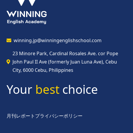
winning.jp@winningenglishschool.com
23 Minore Park, Cardinal Rosales Ave. cor Pope
John Paul II Ave (formerly Juan Luna Ave), Cebu
City, 6000 Cebu, Philippines
Your
best
choice
月刊レポート
プライバシーポリシー