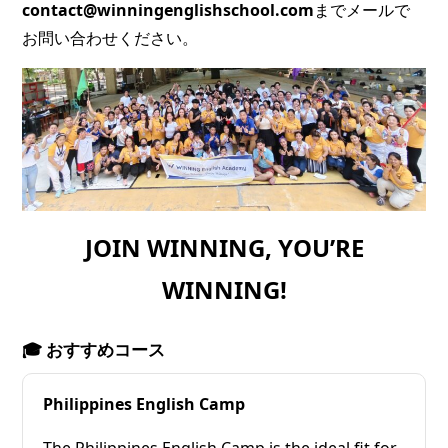
contact@winningenglishschool.com
までメールで
お問い合わせください。
JOIN WINNING, YOU’RE
WINNING!
🎓 おすすめコース
Philippines English Camp
The Philippines English Camp is the ideal fit for